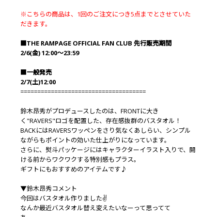
※こちらの商品は、1回のご注文につき5点までとさせていた
だきます。
■THE RAMPAGE OFFICIAL FAN CLUB 先行販売期間
2/6(金) 12:00～23:59
■一般発売
2/7(土)12:00
=====================================
鈴木昂秀がプロデュースしたのは、FRONTに大き
く"RAVERS"ロゴを配置した、存在感抜群のバスタオル！
BACKにはRAVERSワッペンをさり気なくあしらい、シンプル
ながらもポイントの効いた仕上がりになっています。
さらに、熨斗パッケージにはキャラクターイラスト入りで、開
ける前からワクワクする特別感もプラス。
ギフトにもおすすめのアイテムです♪
▼鈴木昂秀コメント
今回はバスタオル作りました✌
なんか最近バスタオル替え変えたいなーって思ってて