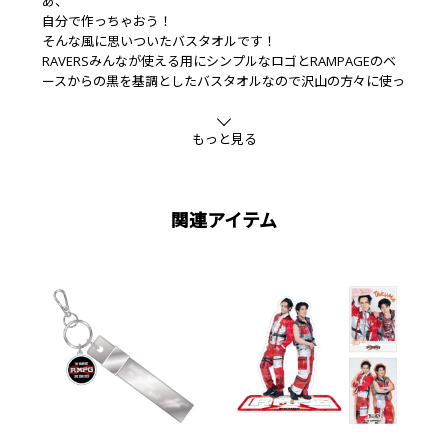
あ、
自分で作っちゃおう！
そんな風に思いついたバスタオルです！
RAVERSみんなが使える用にシンプルなロゴとRAMPAGEのベ
ースからの黒を基調としたバスタオルなので沢山の方々に使っ
て頂けると嬉しいです☺
もっと見る
※本パッケージは商品保護のためのものです。ダメージによる
お取り替えはいたしかねますので、ご了承ください。
■素材
本体材質:綿
関連アイテム
パーツ材質:【ワッペン】綿