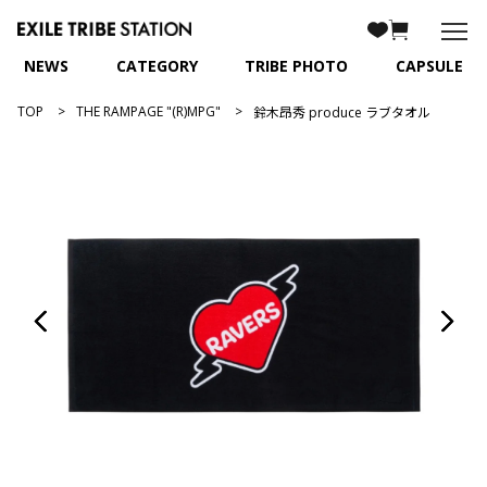
NEWS
CATEGORY
TRIBE PHOTO
CAPSULE
TOP
THE RAMPAGE "(R)MPG"
鈴木昂秀 produce ラブタオル