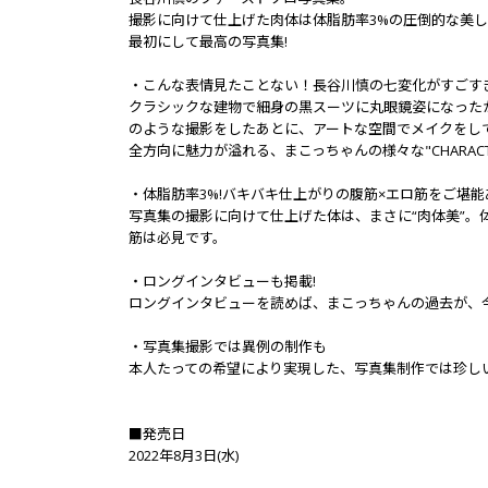
撮影に向けて仕上げた肉体は体脂肪率3%の圧倒的な美
最初にして最高の写真集!
・こんな表情見たことない！長谷川慎の七変化がすごすぎ
クラシックな建物で細身の黒スーツに丸眼鏡姿になった
のような撮影をしたあとに、アートな空間でメイクをし
全方向に魅力が溢れる、まこっちゃんの様々な"CHARAC
・体脂肪率3%!バキバキ仕上がりの腹筋×エロ筋をご堪能
写真集の撮影に向けて仕上げた体は、まさに“肉体美”。
筋は必見です。
・ロングインタビューも掲載!
ロングインタビューを読めば、まこっちゃんの過去が、
・写真集撮影では異例の制作も
本人たっての希望により実現した、写真集制作では珍しい
■発売日
2022年8月3日(水)