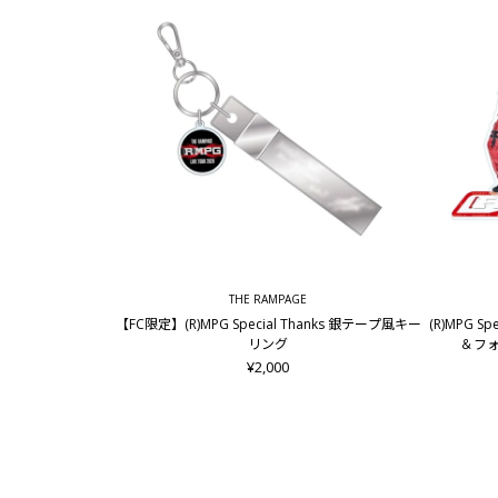
THE RAMPAGE
【FC限定】(R)MPG Special Thanks 銀テープ風キー
(R)MPG S
リング
＆フォ
¥2,000