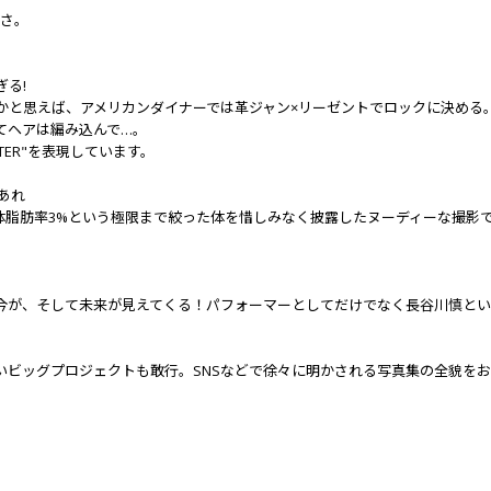
しさ。
る!
かと思えば、アメリカンダイナーでは革ジャン×リーゼントでロックに決める
てヘアは編み込んで…。
TER"を表現しています。
あれ
体脂肪率3%という極限まで絞った体を惜しみなく披露したヌーディーな撮影で
今が、そして未来が見えてくる！パフォーマーとしてだけでなく長谷川慎とい
ビッグプロジェクトも敢行。SNSなどで徐々に明かされる写真集の全貌をお