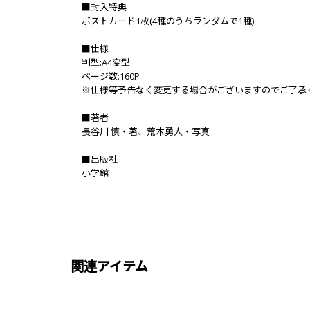
■封入特典
ポストカード1枚(4種のうちランダムで1種)
■仕様
判型:A4変型
ページ数:160P
※仕様等予告なく変更する場合がございますのでご了承
■著者
長谷川 慎・著、荒木勇人・写真
■出版社
小学館
関連アイテム