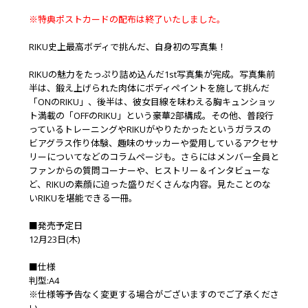
※特典ポストカードの配布は終了いたしました。
RIKU史上最高ボディで挑んだ、自身初の写真集！
RIKUの魅力をたっぷり詰め込んだ1st写真集が完成。写真集前
半は、鍛え上げられた肉体にボディペイントを施して挑んだ
「ONのRIKU」、後半は、彼女目線を味わえる胸キュンショッ
ト満載の「OFFのRIKU」という豪華2部構成。その他、普段行
っているトレーニングやRIKUがやりたかったというガラスの
ビアグラス作り体験、趣味のサッカーや愛用しているアクセサ
リーについてなどのコラムページも。さらにはメンバー全員と
ファンからの質問コーナーや、ヒストリー＆インタビューな
ど、RIKUの素顔に迫った盛りだくさんな内容。見たことのな
いRIKUを堪能できる一冊。
■発売予定日
12月23日(木)
■仕様
判型:A4
※仕様等予告なく変更する場合がございますのでご了承くださ
い。