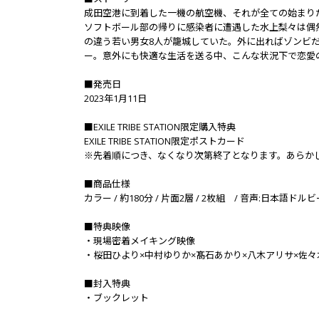
成田空港に到着した一機の航空機、それが全ての始まり
ソフトボール部の帰りに感染者に遭遇した水上梨々は偶
の違う若い男女8人が籠城していた。外に出ればゾンビ
ー。意外にも快適な生活を送る中、こんな状況下で恋愛
■発売日
2023年1月11日
■EXILE TRIBE STATION限定購入特典
EXILE TRIBE STATION限定ポストカード
※先着順につき、なくなり次第終了となります。あらか
■商品仕様
カラー / 約180分 / 片面2層 / 2枚組 / 音声:日本語ド
■特典映像
・現場密着メイキング映像
・桜田ひより×中村ゆりか×髙石あかり×八木アリサ×佐
■封入特典
・ブックレット