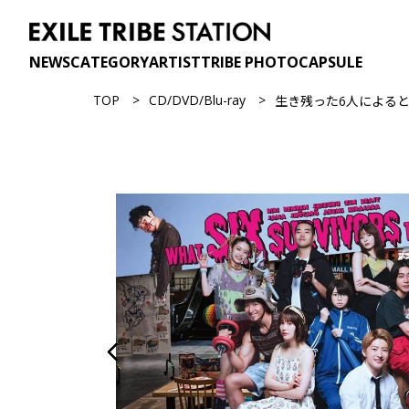
NEWS
CATEGORY
ARTIST
TRIBE PHOTO
CAPSULE
TOP
CD/DVD/Blu-ray
生き残った6人によると 