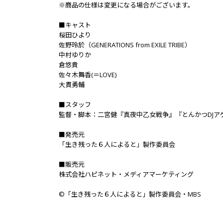
※商品の仕様は変更になる場合がございます。
■キャスト
桜田ひより
佐野玲於（GENERATIONS from EXILE TRIBE）
中村ゆりか
倉悠貴
佐々木舞香(＝LOVE)
大貫勇輔
■スタッフ
監督・脚本：二宮健『真夜中乙女戦争』『とんかつDJア
■発売元
「生き残った６人によると」製作委員会
■販売元
株式会社ハピネット・メディアマーケティング
©「生き残った６人によると」製作委員会・MBS