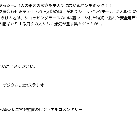
だったー。1人の乗客の感染を皮切りに広がるパンデミック！！
然居合わせた東大生・柏正太郎の助けがありショッピングモール“キノ幕張”
だらけの地獄、ショッピングモールの中は置いてかれた物資で溢れた安全地帯
の話ばかりする周りの人たちに嫌気が差す梨々だったが…。
じめご了承ください。
ルビーデジタル2.0chステレオ
々木舞香＆二宮健監督のビジュアルコメンタリー