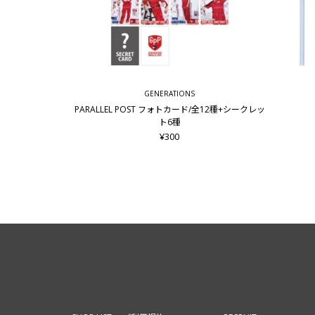
GENERATIONS
PARALLEL POST フォトカード/全12種+シークレッ
ト6種
¥300