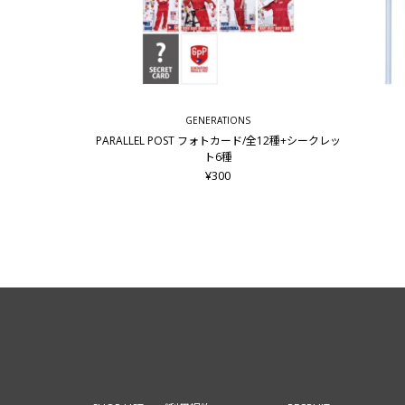
GENERATIONS
PARALLEL POST フォトカード/全12種+シークレッ
ト6種
¥300