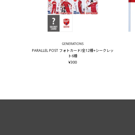
GENERATIONS
PARALLEL POST フォトカード/全12種+シークレッ
ト6種
¥300