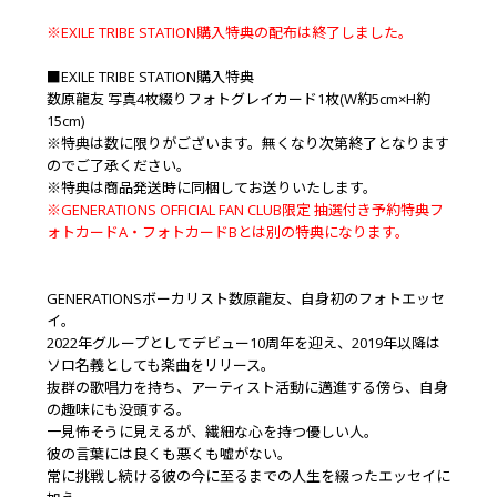
※EXILE TRIBE STATION購入特典の配布は終了しました。
■EXILE TRIBE STATION購入特典
数原龍友 写真4枚綴りフォトグレイカード1枚(W約5cm×H約
15cm)
※特典は数に限りがございます。無くなり次第終了となります
のでご了承ください。
※特典は商品発送時に同梱してお送りいたします。
※GENERATIONS OFFICIAL FAN CLUB限定 抽選付き予約特典フ
ォトカードA・フォトカードBとは別の特典になります。
GENERATIONSボーカリスト数原龍友、自身初のフォトエッセ
イ。
2022年グループとしてデビュー10周年を迎え、2019年以降は
ソロ名義としても楽曲をリリース。
抜群の歌唱力を持ち、アーティスト活動に邁進する傍ら、自身
の趣味にも没頭する。
一見怖そうに見えるが、繊細な心を持つ優しい人。
彼の言葉には良くも悪くも嘘がない。
常に挑戦し続ける彼の今に至るまでの人生を綴ったエッセイに