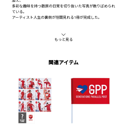
加え、
多彩な趣味を持つ数原の日常を切り抜いた写真が散りばめられ
ている。
アーティスト人生の裏側が垣間見れる1冊が完成した。
■発売日
もっと見る
2024年8月8日
■判型
A5
関連アイテム
■ページ数
272P
■出版社
講談社