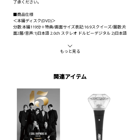
了承ください。
■商品仕様
＜本編ディスク(DVD)＞
分数:本編119分＋特典/画面サイズ表記:16:9スクイーズ/層数:片
面2層/音声:1)日本語 2.0ch ステレオ ドルビーデジタル 2)日本語
5.1ch サラウンド ドルビーデジタル 3)バリアフリー音声ガイド
日本語2.0ch ステレオ ドルビーデジタル/字幕:バリアフリー日
もっと見る
本語字幕
＜特典ディスクDVD①＞
分数:未定/画面サイズ表記:16:9スクイーズ/層数:片面2層/音
関連アイテム
声:1)日本語 2.0ch ステレオ ドルビーデジタル/字幕:なし
＜特典ディスクDVD②＞
分数:未定/画面サイズ表記:16:9スクイーズ/層数:片面2層/音
声:1)日本語 2.0ch ステレオ ドルビーデジタル/字幕:なし
■特典映像
＜本編ディスク＞
●予告編集（特報①・特報②・予告編・TV SPOT「衝撃の結末
編」「華麗なる一族編」「魔犬の呪い編」)