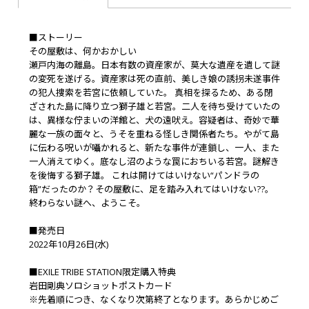
■ストーリー
その屋敷は、何かおかしい
瀬戸内海の離島。日本有数の資産家が、莫大な遺産を遺して謎
の変死を遂げる。資産家は死の直前、美しき娘の誘拐未遂事件
の犯人捜索を若宮に依頼していた。 真相を探るため、ある閉
ざされた島に降り立つ獅子雄と若宮。二人を待ち受けていたの
は、異様な佇まいの洋館と、犬の遠吠え。容疑者は、奇妙で華
麗な一族の面々と、うそを重ねる怪しき関係者たち。やがて島
に伝わる呪いが囁かれると、新たな事件が連鎖し、一人、また
一人消えてゆく。底なし沼のような罠におちいる若宮。謎解き
を後悔する獅子雄。 これは開けてはいけない“パンドラの
箱”だったのか？その屋敷に、足を踏み入れてはいけない??。
終わらない謎へ、ようこそ。
■発売日
2022年10月26日(水)
■EXILE TRIBE STATION限定購入特典
岩田剛典ソロショットポストカード
※先着順につき、なくなり次第終了となります。あらかじめご