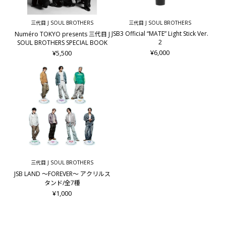
＜特典ディスクDVD ①＞
●ビジュアル・コメンタリー（ディーン・フジオカ×岩田剛典×
三代目 J SOUL BROTHERS
三代目 J SOUL BROTHERS
西谷弘監督 聞き手・笠井信輔）
JSB3 Official “MATE” Light Stick Ver.
Numéro TOKYO presents 三代目 J
●公開記念特番 「誉獅子雄の華麗なる休日」ロングバージョ
2
SOUL BROTHERS SPECIAL BOOK
ン特別版
¥6,000
¥5,500
＜特典ディスクDVD ②＞
●SNS動画集
「ディーン・フジオカ、岩田剛典のご意犬箱 あっち向いてホ
イ！対決」 /「ディーン・フジオカ、岩田剛典が番犬ガオガオ
で真剣勝負！」 /「バスカヴィルご意犬箱 キャスト編 椎名桔
平/稲森いずみ/小泉孝太郎/広末涼子/新木優子/佐々木蔵之介」
/「バスカヴィルご意犬箱 西谷弘監督編」 /「バスカヴィル家
の犬ちょい見せメイキング 顔面最強バディ 獅子雄と若宮編」 /
「ディーン・フジオカ、岩田剛典がクレーンゲームで対決！」
●イベント映像集
三代目 J SOUL BROTHERS
完成披露試写会/公開直前イベント/初日舞台挨拶/名古屋舞台
JSB LAND ～FOREVER～ アクリルス
挨拶/大阪舞台挨拶
タンド/全7種
※内容・名称は予告なく変更となる場合がございます。
¥1,000
■キャスト
ディーン・フジオカ