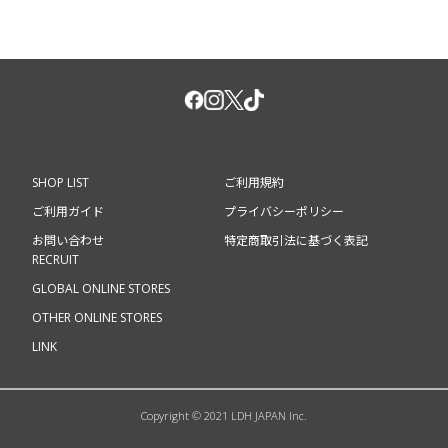
岩田剛典
新木優子
広末涼子 村上虹郎 渋川清彦 西村まさ彦
山田真歩/佐々木蔵之介・小泉孝太郎・稲森いずみ 椎名桔平
■スタッフ
監督:西谷弘
音楽:菅野祐悟
原案:アーサー・コナン・ドイル「バスカヴィル家の犬」
SHOP LIST
ご利用規約
■発売元
ご利用ガイド
プライバシーポリシー
フジテレビジョ ン
お問い合わせ
特定商取引法に基づく表記
RECRUIT
■販売元
GLOBAL ONLINE STORES
東宝
OTHER ONLINE STORES
©2022「バスカヴィル家の犬 シャーロック劇場版」製作委
LINK
員会
Copyright © 2021 LDH JAPAN Inc.