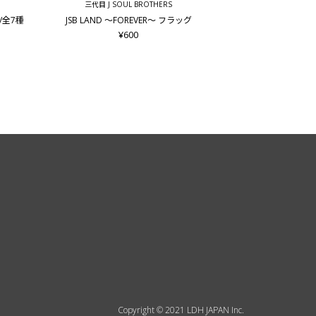
三代目 J SOUL BROTHERS
ド/全7種
JSB LAND ～FOREVER～ フラッグ
¥600
Copyright © 2021 LDH JAPAN Inc.