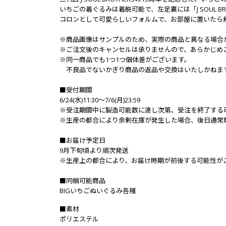
いちごの着ぐるみは着脱可能で、左足裏には「J SOUL BROT
コロンとして可愛らしいフォルムで、お部屋に置いたら
※商品画像はサンプルのため、実際の商品と異なる場合
※ご注文後のキャンセルは承りませんので、あらかじめ
※同一商品でも1つ1つ個体差がございます。
不良品でないかぎり商品の返品や交換はいたしかねま
■受付期間
6/24(水)11:30～7/6(月)23:59
※受注期間中に製造可能数に達し次第、受注を終了する
※生産の都合により余剰在庫が発生した場合、後日通常
■お届け予定日
9月下旬頃より順次発送
※生産上の都合により、お届け時期が前後する可能性が
■同梱可能商品
BIGいちごぬいぐるみ各種
■素材
ポリエステル