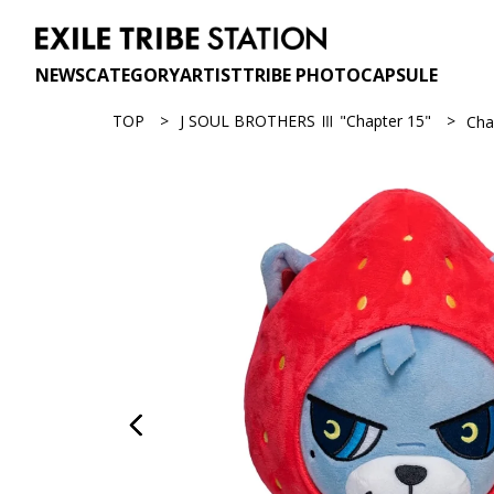
NEWS
CATEGORY
ARTIST
TRIBE PHOTO
CAPSULE
TOP
J SOUL BROTHERS Ⅲ "Chapter 15"
Ch