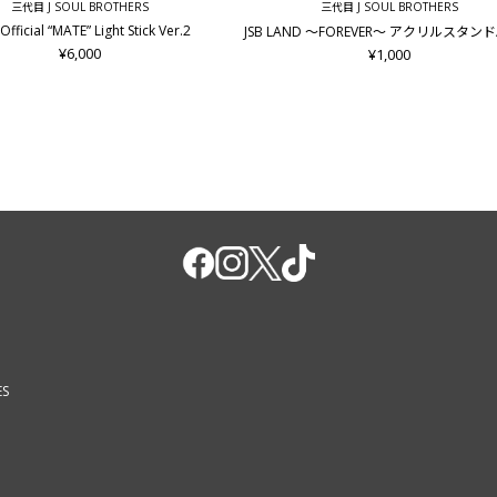
三代目 J SOUL BROTHERS
三代目 J SOUL BROTHERS
Official “MATE” Light Stick Ver.2
JSB LAND ～FOREVER～ アクリルスタン
¥6,000
¥1,000
ES