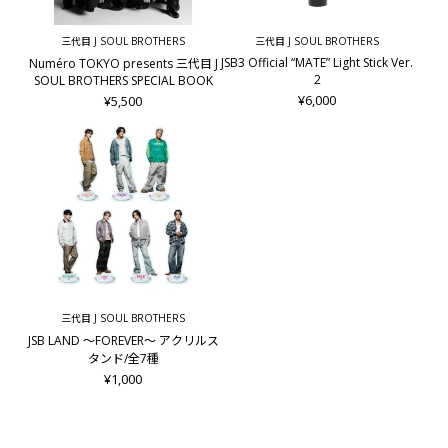
三代目 J SOUL BROTHERS
三代目 J SOUL BROTHERS
JSB3 Official “MATE” Light Stick Ver.
Numéro TOKYO presents 三代目 J
2
SOUL BROTHERS SPECIAL BOOK
¥6,000
¥5,500
三代目 J SOUL BROTHERS
JSB LAND ～FOREVER～ アクリルス
タンド/全7種
¥1,000