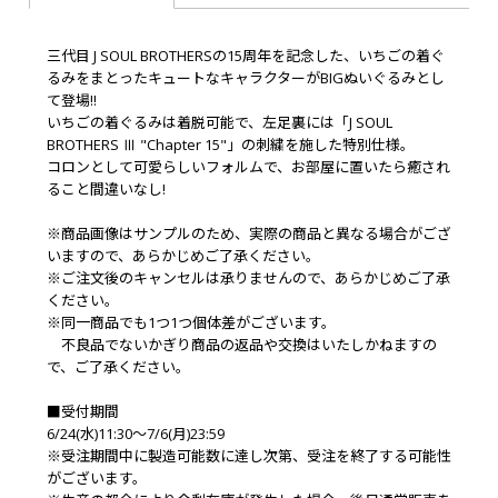
三代目 J SOUL BROTHERSの15周年を記念した、いちごの着ぐ
るみをまとったキュートなキャラクターがBIGぬいぐるみとし
て登場!!
いちごの着ぐるみは着脱可能で、左足裏には「J SOUL
BROTHERS Ⅲ "Chapter 15"」の刺繍を施した特別仕様。
コロンとして可愛らしいフォルムで、お部屋に置いたら癒され
ること間違いなし!
※商品画像はサンプルのため、実際の商品と異なる場合がござ
いますので、あらかじめご了承ください。
※ご注文後のキャンセルは承りませんので、あらかじめご了承
ください。
※同一商品でも1つ1つ個体差がございます。
不良品でないかぎり商品の返品や交換はいたしかねますの
で、ご了承ください。
■受付期間
6/24(水)11:30～7/6(月)23:59
※受注期間中に製造可能数に達し次第、受注を終了する可能性
がございます。