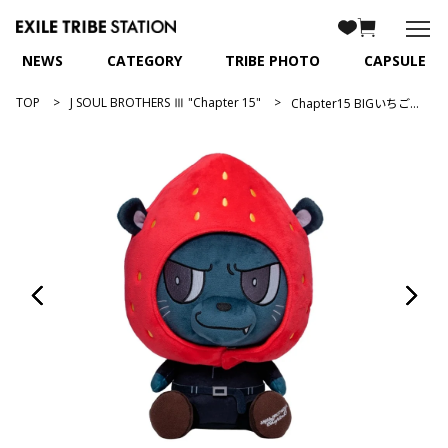
NEWS
CATEGORY
TRIBE PHOTO
CAPSULE
TOP
J SOUL BROTHERS Ⅲ "Chapter 15"
Chapter15 BIGいちごぬいぐるみ/ELLY