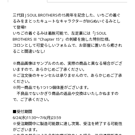
三代目 J SOUL BROTHERSの15周年を記念した、いちごの着ぐ
るみをまとったキュートなキャラクターがBIGぬいぐるみとし
て登場!!
いちごの着ぐるみは着脱可能で、左足裏には「J SOUL
BROTHERS Ⅲ "Chapter 15"」の刺繍を施した特別仕様。
コロンとして可愛らしいフォルムで、お部屋に置いたら癒され
ること間違いなし!
※商品画像はサンプルのため、実際の商品と異なる場合がござ
いますので、あらかじめご了承ください。
※ご注文後のキャンセルは承りませんので、あらかじめご了承
ください。
※同一商品でも1つ1つ個体差がございます。
不良品でないかぎり商品の返品や交換はいたしかねますの
で、ご了承ください。
■受付期間
6/24(水)11:30～7/6(月)23:59
※受注期間中に製造可能数に達し次第、受注を終了する可能性
がございます。