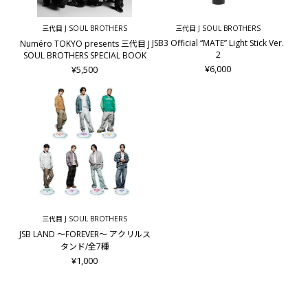
三代目 J SOUL BROTHERS
三代目 J SOUL BROTHERS
JSB3 Official “MATE” Light Stick Ver.
Numéro TOKYO presents 三代目 J
2
SOUL BROTHERS SPECIAL BOOK
¥6,000
¥5,500
三代目 J SOUL BROTHERS
JSB LAND ～FOREVER～ アクリルス
タンド/全7種
¥1,000