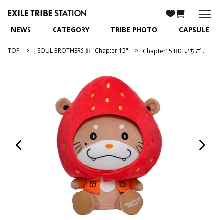
NEWS
CATEGORY
TRIBE PHOTO
CAPSULE
TOP
J SOUL BROTHERS Ⅲ "Chapter 15"
Chapter15 BIGいちごぬいぐるみ/NAOTO