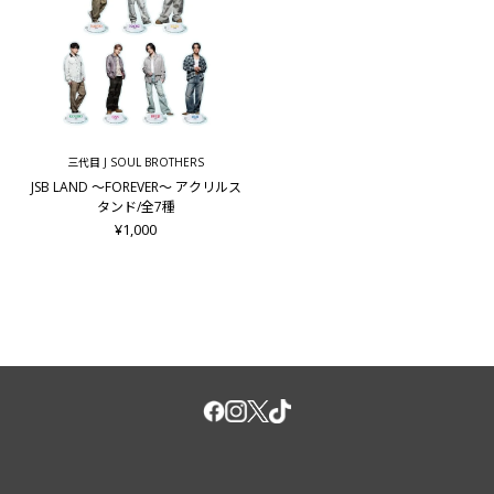
三代目 J SOUL BROTHERS
JSB LAND ～FOREVER～ アクリルス
タンド/全7種
¥1,000