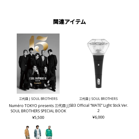
関連アイテム
三代目 J SOUL BROTHERS
三代目 J SOUL BROTHERS
JSB3 Official “MATE” Light Stick Ver.
Numéro TOKYO presents 三代目 J
2
SOUL BROTHERS SPECIAL BOOK
¥6,000
¥5,500