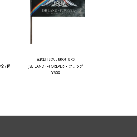
三代目 J SOUL BROTHERS
ド/全7種
JSB LAND ～FOREVER～ フラッグ
¥600