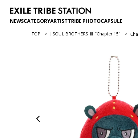
NEWS
CATEGORY
ARTIST
TRIBE PHOTO
CAPSULE
TOP
J SOUL BROTHERS Ⅲ "Chapter 15"
Ch