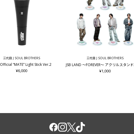
三代目 J SOUL BROTHERS
三代目 J SOUL BROTHERS
Official “MATE” Light Stick Ver.2
JSB LAND ～FOREVER～ アクリルスタン
¥6,000
¥1,000