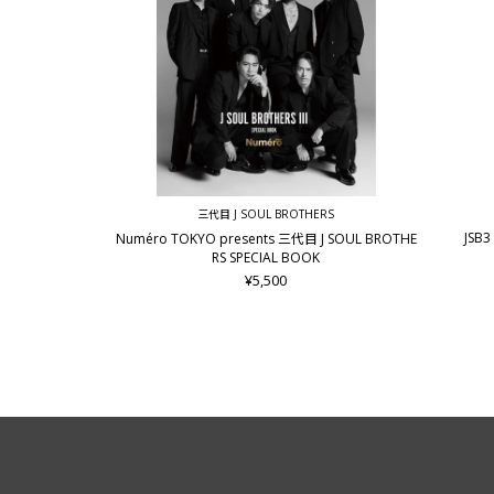
三代目 J SOUL BROTHERS
JSB3 
Numéro TOKYO presents 三代目 J SOUL BROTHE
RS SPECIAL BOOK
¥5,500