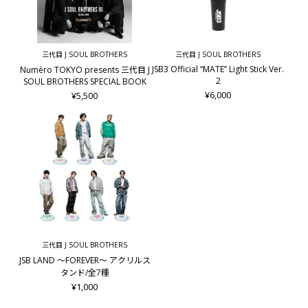
三代目 J SOUL BROTHERS
三代目 J SOUL BROTHERS
JSB3 Official “MATE” Light Stick Ver.
Numéro TOKYO presents 三代目 J
2
SOUL BROTHERS SPECIAL BOOK
¥6,000
¥5,500
三代目 J SOUL BROTHERS
JSB LAND ～FOREVER～ アクリルス
タンド/全7種
¥1,000