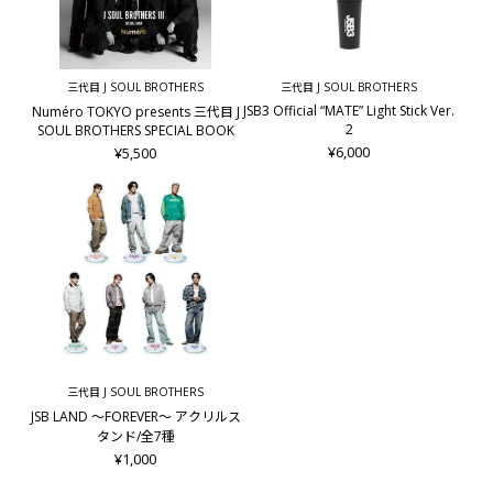
三代目 J SOUL BROTHERS
三代目 J SOUL BROTHERS
JSB3 Official “MATE” Light Stick Ver.
Numéro TOKYO presents 三代目 J
2
SOUL BROTHERS SPECIAL BOOK
¥6,000
¥5,500
三代目 J SOUL BROTHERS
JSB LAND ～FOREVER～ アクリルス
タンド/全7種
¥1,000