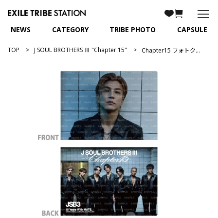
NEWS
CATEGORY
TRIBE PHOTO
CAPSULE
TOP
J SOUL BROTHERS Ⅲ "Chapter 15"
Chapter15 フォトクリアファイル/岩田剛典