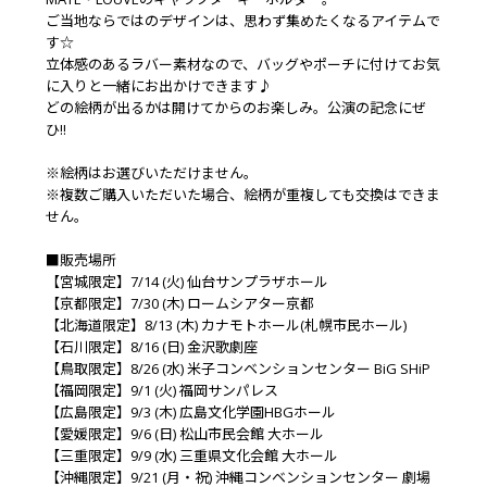
ご当地ならではのデザインは、思わず集めたくなるアイテムで
す☆
立体感のあるラバー素材なので、バッグやポーチに付けてお気
に入りと一緒にお出かけできます♪
どの絵柄が出るかは開けてからのお楽しみ。公演の記念にぜ
ひ!!
※絵柄はお選びいただけません。
※複数ご購入いただいた場合、絵柄が重複しても交換はできま
せん。
■販売場所
【宮城限定】7/14 (火) 仙台サンプラザホール
【京都限定】7/30 (木) ロームシアター京都
【北海道限定】8/13 (木) カナモトホール(札幌市民ホール)
【石川限定】8/16 (日) 金沢歌劇座
【鳥取限定】8/26 (水) 米子コンベンションセンター BiG SHiP
【福岡限定】9/1 (火) 福岡サンパレス
【広島限定】9/3 (木) 広島文化学園HBGホール
【愛媛限定】9/6 (日) 松山市民会館 大ホール
【三重限定】9/9 (水) 三重県文化会館 大ホール
【沖縄限定】9/21 (月・祝) 沖縄コンベンションセンター 劇場