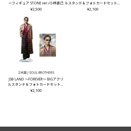
ーフィギュア STONE ver./小林直己
ルスタンド＆フォトカードセットA/
ELLY
¥2,500
¥2,100
三代目 J SOUL BROTHERS
JSB LAND ～FOREVER～ BIGアクリ
ルスタンド＆フォトカードセットA/
小林直己
¥2,100