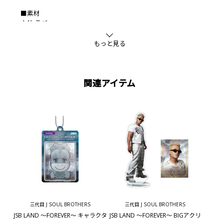
■素材
本体:ラバー
金具:鉄
もっと見る
関連アイテム
三代目 J SOUL BROTHERS
三代目 J SOUL BROTHERS
JSB LAND ～FOREVER～ キャラクタ
JSB LAND ～FOREVER～ BIGアクリ