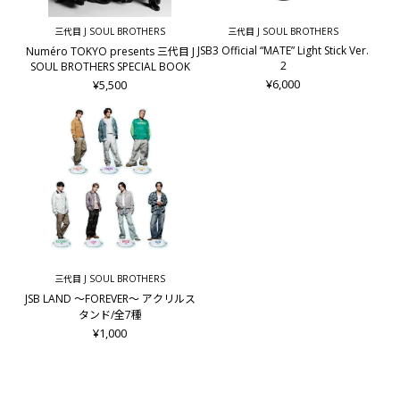
三代目 J SOUL BROTHERS
三代目 J SOUL BROTHERS
JSB3 Official “MATE” Light Stick Ver.
Numéro TOKYO presents 三代目 J
2
SOUL BROTHERS SPECIAL BOOK
¥6,000
¥5,500
三代目 J SOUL BROTHERS
JSB LAND ～FOREVER～ アクリルス
タンド/全7種
¥1,000