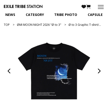
NEWS
CATEGORY
TRIBE PHOTO
CAPSULE
TOP
ØMI MOON NIGHT 2026 "Ø to 3"
Ø to 3 Graphic T-shirt/BLACK