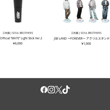
三代目 J SOUL BROTHERS
三代目 J SOUL BROTHERS
Official “MATE” Light Stick Ver.2
JSB LAND ～FOREVER～ アクリルスタン
¥6,000
¥1,000