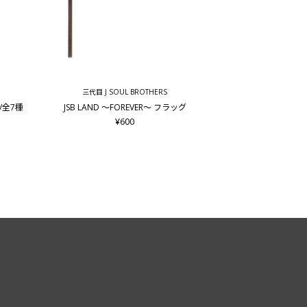
三代目 J SOUL BROTHERS
ド/全7種
JSB LAND ～FOREVER～ フラッグ
¥600