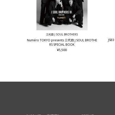
三代目 J SOUL BROTHERS
JSB3 
Numéro TOKYO presents 三代目 J SOUL BROTHE
RS SPECIAL BOOK
¥5,500