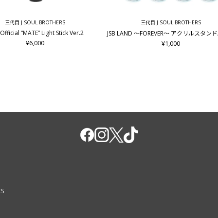
三代目 J SOUL BROTHERS
三代目 J SOUL BROTHERS
Official “MATE” Light Stick Ver.2
JSB LAND ～FOREVER～ アクリルスタン
¥6,000
¥1,000
ES