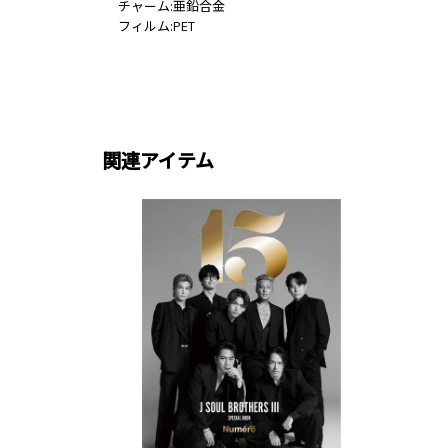
チャーム:亜鉛合金
フィルム:PET
関連アイテム