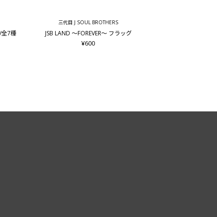
三代目 J SOUL BROTHERS
ド/全7種
JSB LAND ～FOREVER～ フラッグ
¥600