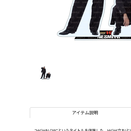
アイテム説明
"HiGH&LOW"というタイトルを体現した、HiGH(立ち