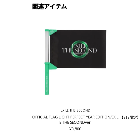
関連アイテム
EXILE THE SECOND
OFFICIAL FLAG LIGHT PERFECT YEAR EDITION/EXIL
【ETS限定】PE
E THE SECONDver.
¥3,800