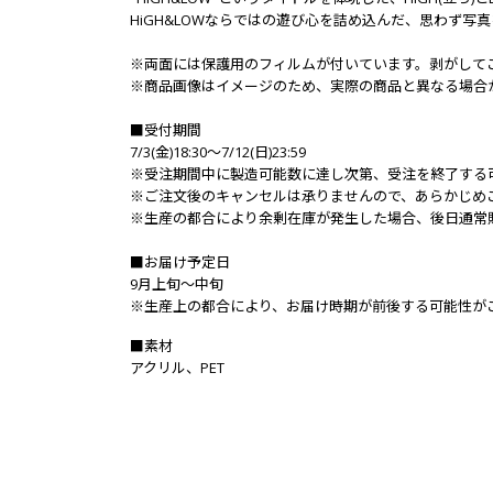
HiGH&LOWならではの遊び心を詰め込んだ、思わず写
※両面には保護用のフィルムが付いています。剥がして
※商品画像はイメージのため、実際の商品と異なる場合
■受付期間
7/3(金)18:30～7/12(日)23:59
※受注期間中に製造可能数に達し次第、受注を終了する
※ご注文後のキャンセルは承りませんので、あらかじめ
※生産の都合により余剰在庫が発生した場合、後日通常
■お届け予定日
9月上旬～中旬
※生産上の都合により、お届け時期が前後する可能性が
■素材
アクリル、PET