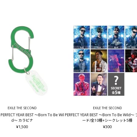
EXILE THE SECOND
EXILE THE SECOND
RFECT YEAR BEST ～Born To Be Wil
PERFECT YEAR BEST ～Born To Be Wil
d～ カラビナ
ード/全10種+シークレット5種
¥1,500
¥300