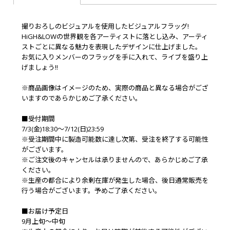
撮りおろしのビジュアルを使用したビジュアルフラッグ!
HiGH&LOWの世界観を各アーティストに落とし込み、アーティ
ストごとに異なる魅力を表現したデザインに仕上げました。
お気に入りメンバーのフラッグを手に入れて、ライブを盛り上
げましょう!!
※商品画像はイメージのため、実際の商品と異なる場合がござ
いますのであらかじめご了承ください。
■受付期間
7/3(金)18:30～7/12(日)23:59
※受注期間中に製造可能数に達し次第、受注を終了する可能性
がございます。
※ご注文後のキャンセルは承りませんので、あらかじめご了承
ください。
※生産の都合により余剰在庫が発生した場合、後日通常販売を
行う場合がございます。予めご了承ください。
■お届け予定日
9月上旬～中旬