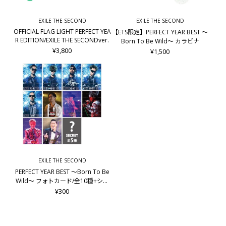
EXILE THE SECOND
EXILE THE SECOND
OFFICIAL FLAG LIGHT PERFECT YEA
【ETS限定】PERFECT YEAR BEST ～
R EDITION/EXILE THE SECONDver.
Born To Be Wild～ カラビナ
¥3,800
¥1,500
EXILE THE SECOND
PERFECT YEAR BEST ～Born To Be
Wild～ フォトカード/全10種+シー
クレット5種
¥300