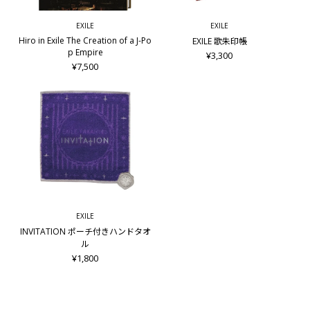
EXILE
EXILE
Hiro in Exile The Creation of a J-Po
EXILE 歌朱印帳
p Empire
¥3,300
¥7,500
EXILE
INVITATION ポーチ付きハンドタオ
ル
¥1,800