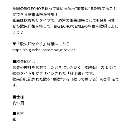
全国のBIG ECHOを巡って集める名曲"歌朱印"を記録すること
ができる歌朱印帳が登場！
紙面は蛇腹折りタイプで、通常の御朱印帳としても使用可能！
ぜひ歌朱印帳を持って、BIG ECHOでEXILEの名曲を歌唱しまし
ょう♪
▼「歌朱印めぐり」詳細はこちら
https://big-echo.jp/campaign/exile/
■歌朱印とは
お寺や神社をお参りしたときにいただく「御朱印」のように
歌のタイトルがデザインされた「証明書」です。
歌朱印に記された歌を"奉歌"する（歌って捧げる）のが作法で
す。
■仕様
約52頁
■素材
紙