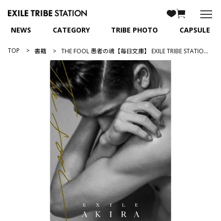
NEWS
CATEGORY
TRIBE PHOTO
CAPSULE
TOP
書籍
THE FOOL 愚者の魂【毎日文庫】 EXILE TRIBE STATION限定カバー/EXILE AKIRA