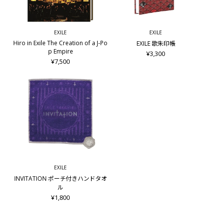
EXILE
EXILE
Hiro in Exile The Creation of a J-Po
EXILE 歌朱印帳
p Empire
¥3,300
¥7,500
EXILE
INVITATION ポーチ付きハンドタオ
ル
¥1,800