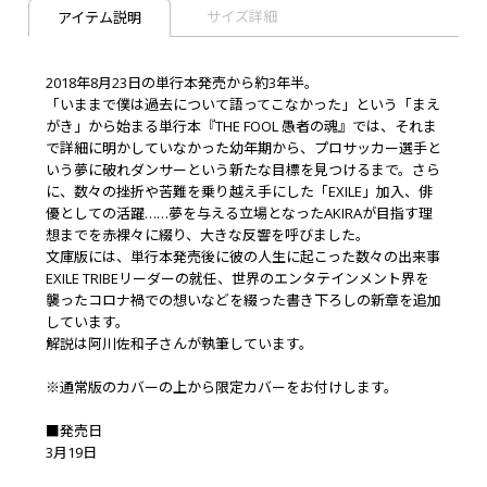
サイズ詳細
アイテム説明
2018年8月23日の単行本発売から約3年半。
「いままで僕は過去について語ってこなかった」という「まえ
がき」から始まる単行本『THE FOOL 愚者の魂』では、それま
で詳細に明かしていなかった幼年期から、プロサッカー選手と
いう夢に破れダンサーという新たな目標を見つけるまで。さら
に、数々の挫折や苦難を乗り越え手にした「EXILE」加入、俳
優としての活躍……夢を与える立場となったAKIRAが目指す理
想までを赤裸々に綴り、大きな反響を呼びました。
文庫版には、単行本発売後に彼の人生に起こった数々の出来事
――EXILE TRIBEリーダーの就任、世界のエンタテインメント界を
襲ったコロナ禍での想いなどを綴った書き下ろしの新章を追加
しています。
解説は阿川佐和子さんが執筆しています。
※通常版のカバーの上から限定カバーをお付けします。
■発売日
3月19日