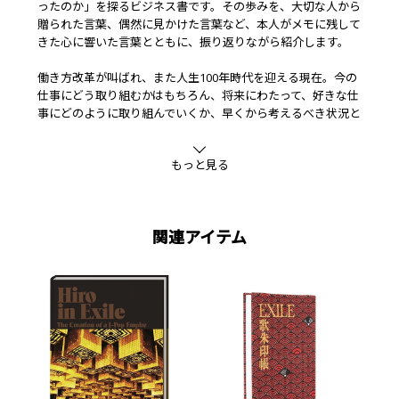
ったのか」を探るビジネス書です。その歩みを、大切な人から
贈られた言葉、偶然に見かけた言葉など、本人がメモに残して
きた心に響いた言葉とともに、振り返りながら紹介します。
働き方改革が叫ばれ、また人生100年時代を迎える現在。今の
仕事にどう取り組むかはもちろん、将来にわたって、好きな仕
事にどのように取り組んでいくか、早くから考えるべき状況と
もいえます。
もっと見る
退職後にセカンドキャリアを探すのではなく、現在の仕事を軸
としながらも、同時に複数の活動に取り組む「デュアルキャリ
ア」を生きる――。TETSUYAの「三つ編みライフ」という考え方
には、仕事に向き合うすべての人、特にこれから就職を考える
関連アイテム
若い世代、そして自身のキャリア構築を考える20代30代にと
って、行動を起こすヒントとなる内容が詰まっています。
■著者
EXILE TETSUYA
■発売日
2019年12月23日(月)
■価格