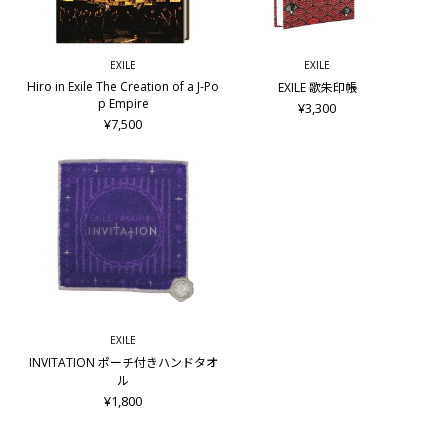
本体3,800円+税
■仕様
EXILE
EXILE
四六判/並製/184ページ
Hiro in Exile The Creation of a J-Po
EXILE 歌朱印帳
※本の内容は通常版と同じです。
p Empire
¥3,300
¥7,500
■特典
・ファンクラブ限定カバー
※他のパターンと絵柄が異なります
・フォトカードセット
■発行
日経BP
＜FC会員限定商品の購入について＞
新規会員登録後、「マイページ」画面の「FCログイン」ボタ
ンより「EXILE OFFICIAL FAN CLUB」、もしくは「EXILE TRIBE
EXILE
FAMILY」をご選択いただき、会員番号とパスワードをご入力
INVITATION ポーチ付きハンドタオ
ください。
ル
正常にログイン認証が完了しましたら、FC会員限定商品をご
¥1,800
購入いただけます。