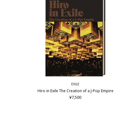
EXILE
Hiro in Exile The Creation of a J-Pop Empire
¥7,500