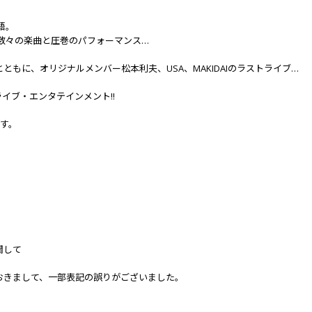
語。
数々の楽曲と圧巻のパフォーマンス…
とともに、オリジナルメンバー松本利夫、USA、MAKIDAIのラストライブ…
ライブ・エンタテインメント!!
ます。
集に関して
LIVE写真集におきまして、一部表記の誤りがございました。