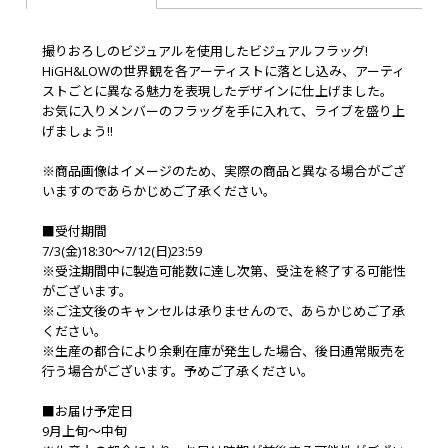
撮りおろしのビジュアルを使用したビジュアルフラッグ!
HiGH&LOWの世界観を各アーティストに落とし込み、アーティ
ストごとに異なる魅力を表現したデザインに仕上げました。
お気に入りメンバーのフラッグを手に入れて、ライブを盛り上
げましょう!!
※商品画像はイメージのため、実際の商品と異なる場合がござ
いますのであらかじめご了承ください。
■受付期間
7/3(金)18:30～7/12(日)23:59
※受注期間中に製造可能数に達し次第、受注を終了する可能性
がございます。
※ご注文後のキャンセルは承りませんので、あらかじめご了承
ください。
※生産の都合により余剰在庫が発生した場合、後日通常販売を
行う場合がございます。予めご了承ください。
■お届け予定日
9月上旬～中旬