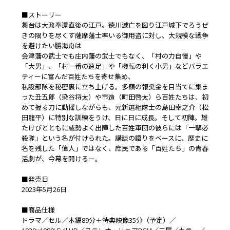
■ストーリー
舞台は大政奉還直後の江戸。徳川滅亡を図り江戸城下でろうぜ
きの限りを尽くす薩摩藩士率いる御用盗に対し、大規模な戦争
を避けたい勝海舟は
会津藩の武士でも庄内藩の武士でもなく、「村の力自慢」や
「大男」、「村一番の速足」や「機転の利く小男」などバラエ
ティーに富んだ百姓たちを寄せ集め、
私設部隊を秘密裏に立ち上げる。多額の報奨金を目当てに集ま
った丑五郎（染谷将太）や市造（町田啓太）ら百姓たちは、初
めて握る刀に動揺しながらも、元新選組隊士の島田幸之介（松
田龍平）に特別な訓練をうけ、日に日に成長。そして初陣。雄
たけびとともに威勢よく出陣した百姓軍団の彼らには「一撃必
殺隊」という名が付けられた。講談の語りをベースに、歴史に
名を残した「偉人」ではなく、庶民である「百姓たち」の青春
活劇が、今幕を開けるー。
■発売日
2023年5月26日
■商品仕様
ドラマ／セル／本編89分＋特典映像35分（予定）／