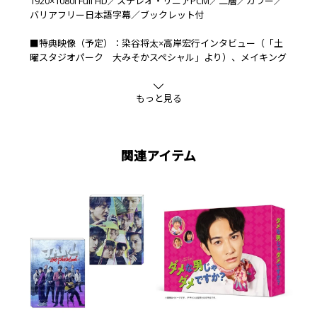
1920×1080i Full HD／ステレオ・リニアPCM／二層／カラー／
バリアフリー日本語字幕／ブックレット付
■特典映像（予定）：染谷将太×高岸宏行インタビュー（「土
曜スタジオパーク 大みそかスペシャル」より）、メイキング
動画集 1分PR 5分PR
もっと見る
■封入特典（予定）：特製ブックレット（8P）
【原作】 『いちげき』松本次郎・『幕末一撃必殺隊』永井義
男
関連アイテム
【脚本】 宮藤官九郎
【語り】 六代目 神田伯山
【音楽】 遠藤浩二
【出演】 染谷将太 町田啓太 伊藤沙莉 塚地武雅 岡山天
音 高岸宏行 細田善彦 上川周作 ／ 西野七瀬 工藤阿須
加 じろう 奥野瑛太 ／ 尾美としのり 杉本哲太 松田龍
平 ほか
【演出】 松田礼人(TBSスパークル)
【制作統括】 樋口俊一 加藤章一(TBSスパークル)
【プロデューサー】 塩村香里（TBSスパークル）
発行・販売元：NHKエンタープライズ