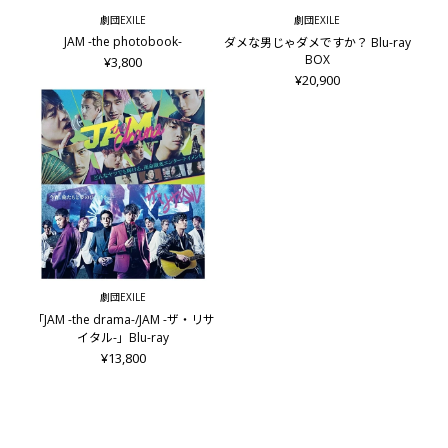
©2023 NHK・TBSスパークル
劇団EXILE
劇団EXILE
JAM -the photobook-
ダメな男じゃダメですか？ Blu-ray
BOX
¥3,800
¥20,900
劇団EXILE
「JAM -the drama-/JAM -ザ・リサ
イタル-」Blu-ray
¥13,800