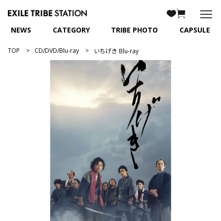
NEWS
CATEGORY
TRIBE PHOTO
CAPSULE
TOP
CD/DVD/Blu-ray
いちげき Blu-ray