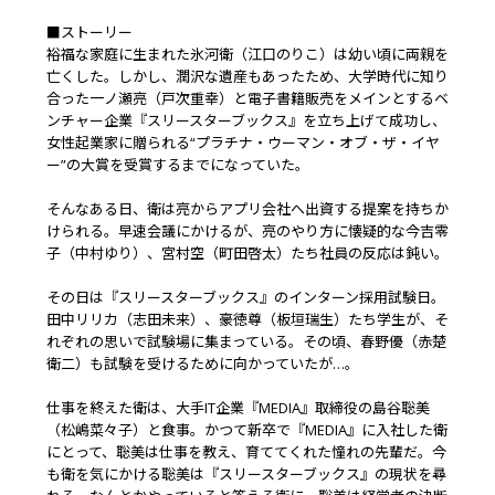
■ストーリー
裕福な家庭に生まれた氷河衛（江口のりこ）は幼い頃に両親を
亡くした。しかし、潤沢な遺産もあったため、大学時代に知り
合った一ノ瀬亮（戸次重幸）と電子書籍販売をメインとするベ
ンチャー企業『スリースターブックス』を立ち上げて成功し、
女性起業家に贈られる“プラチナ・ウーマン・オブ・ザ・イヤ
ー”の大賞を受賞するまでになっていた。
そんなある日、衛は亮からアプリ会社へ出資する提案を持ちか
けられる。早速会議にかけるが、亮のやり方に懐疑的な今吉零
子（中村ゆり）、宮村空（町田啓太）たち社員の反応は鈍い。
その日は『スリースターブックス』のインターン採用試験日。
田中リリカ（志田未来）、豪徳尊（板垣瑞生）たち学生が、そ
れぞれの思いで試験場に集まっている。その頃、春野優（赤楚
衛二）も試験を受けるために向かっていたが…。
仕事を終えた衛は、大手IT企業『MEDIA』取締役の島谷聡美
（松嶋菜々子）と食事。かつて新卒で『MEDIA』に入社した衛
にとって、聡美は仕事を教え、育ててくれた憧れの先輩だ。今
も衛を気にかける聡美は『スリースターブックス』の現状を尋