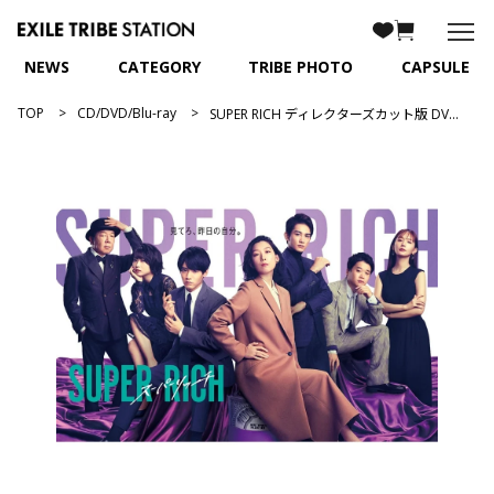
NEWS
CATEGORY
TRIBE PHOTO
CAPSULE
TOP
CD/DVD/Blu-ray
SUPER RICH ディレクターズカット版 DVD-BOX