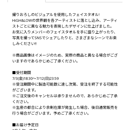
撮りおろしのビジュアルを使用したフェイスタオル!
HiGH&LOWの世界観を各アーティストに落とし込み、アーティ
ストごとに異なる魅力を表現したデザインに仕上げました。
お気に入りメンバーのフェイスタオルを手に盛り上がったり、
写真を撮ってSNSでシェアしたりと、さまざまなシーンでお楽
しみください!!
※商品画像はイメージのため、実際の商品と異なる場合がござ
いますのであらかじめご了承ください。
■受付期間
7/3(金)18:30～7/12(日)23:59
※受注期間中に製造可能数に達し次第、受注を終了する可能性
がございます。
※ご注文後のキャンセルは承りませんので、あらかじめご了承
ください。
※生産の都合により余剰在庫が発生した場合、後日通常販売を
行う場合がございます。予めご了承ください。
■お届け予定日