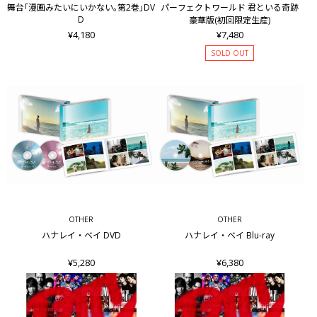
舞台｢漫画みたいにいかない｡第2巻｣DV
パーフェクトワールド 君といる奇跡
D
豪華版(初回限定生産)
¥4,180
¥7,480
SOLD OUT
OTHER
OTHER
ハナレイ・ベイ DVD
ハナレイ・ベイ Blu-ray
¥5,280
¥6,380