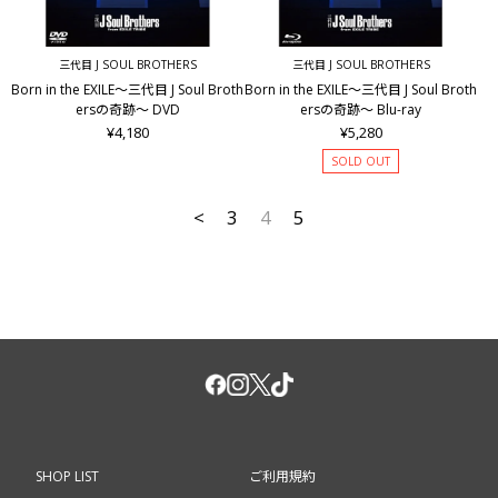
三代目 J SOUL BROTHERS
三代目 J SOUL BROTHERS
Born in the EXILE～三代目 J Soul Broth
Born in the EXILE～三代目 J Soul Broth
ersの奇跡～ DVD
ersの奇跡～ Blu-ray
¥4,180
¥5,280
SOLD OUT
<
3
4
5
SHOP LIST
ご利用規約