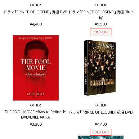
OTHER
OTHER
ドラマ｢PRINCE OF LEGEND｣後編 DVD
ドラマ｢PRINCE OF LEGEND｣後編 Blu-r
ay
¥4,400
¥5,500
SOLD OUT
OTHER
OTHER
THE FOOL MOVIE ~Raw to Refined~
ドラマ｢PRINCE OF LEGEND｣前編 DVD
DVD/EXILE AKIRA
¥3,300
¥4,400
SOLD OUT