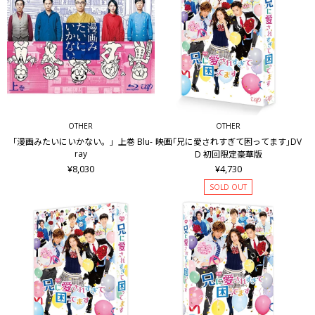
OTHER
OTHER
「漫画みたいにいかない。」上巻 Blu-
映画｢兄に愛されすぎて困ってます｣DV
ray
D 初回限定豪華版
¥8,030
¥4,730
SOLD OUT