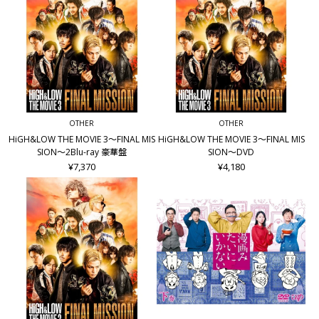
OTHER
OTHER
HiGH&LOW THE MOVIE 3～FINAL MIS
HiGH&LOW THE MOVIE 3～FINAL MIS
SION～2Blu-ray 豪華盤
SION～DVD
¥7,370
¥4,180