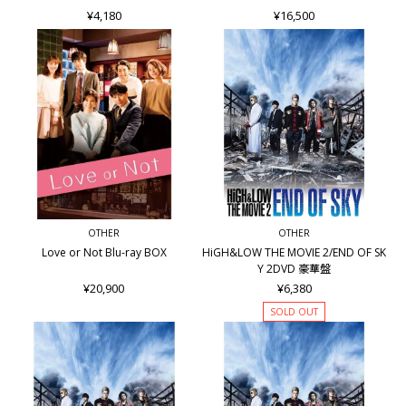
¥4,180
¥16,500
OTHER
OTHER
Love or Not Blu-ray BOX
HiGH&LOW THE MOVIE 2/END OF SK
Y 2DVD 豪華盤
¥20,900
¥6,380
SOLD OUT