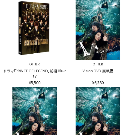
OTHER
OTHER
ドラマ｢PRINCE OF LEGEND｣前編 Blu-r
Vision DVD 豪華版
ay
¥5,500
¥6,380