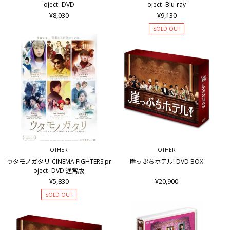
oject- DVD
oject- Blu-ray
¥8,030
¥9,130
SOLD OUT
OTHER
OTHER
ウタモノガタリ-CINEMA FIGHTERS pr
崖っぷちホテル! DVD BOX
oject- DVD 通常版
¥5,830
¥20,900
SOLD OUT