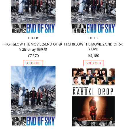
OTHER
OTHER
HiGH&LOW THE MOVIE 2/END OF SK
HiGH&LOW THE MOVIE 2/END OF SK
Y DVD
Y 2Blu-ray 豪華盤
¥7,370
¥4,180
SOLD OUT
SOLD OUT