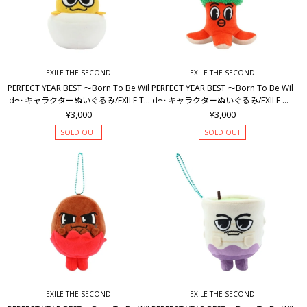
EXILE THE SECOND
EXILE THE SECOND
PERFECT YEAR BEST ～Born To Be Wil
PERFECT YEAR BEST ～Born To Be Wil
d～ キャラクターぬいぐるみ/EXILE TE
d～ キャラクターぬいぐるみ/EXILE NE
TSUYA
SMITH
¥3,000
¥3,000
SOLD OUT
SOLD OUT
EXILE THE SECOND
EXILE THE SECOND