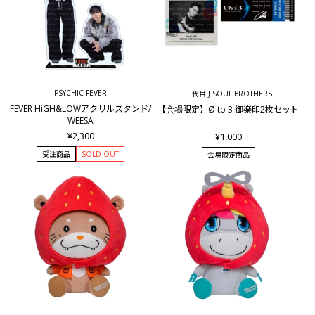
PSYCHIC FEVER
三代目 J SOUL BROTHERS
FEVER HiGH&LOWアクリルスタンド/
【会場限定】Ø to 3 御楽印2枚セット
WEESA
¥2,300
¥1,000
受注商品
SOLD OUT
会場限定商品