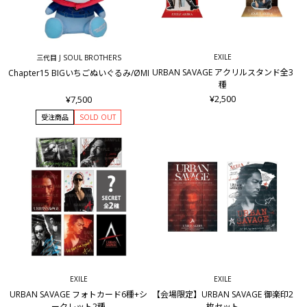
EXILE
三代目 J SOUL BROTHERS
URBAN SAVAGE アクリルスタンド全3
Chapter15 BIGいちごぬいぐるみ/ØMI
種
¥2,500
¥7,500
受注商品
SOLD OUT
EXILE
EXILE
URBAN SAVAGE フォトカード6種+シ
【会場限定】URBAN SAVAGE 御楽印2
ークレット2種
枚セット