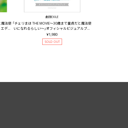
劇団EXILE
だと魔法使
｢チェリまほ THE MOVIE～30歳まで童貞だと魔法使
・エディ
いになれるらしい～｣オフィシャルビジュアルブッ
ク
¥1,980
SOLD OUT