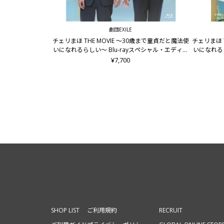
劇団EXILE
チェリまほ THE MOVIE ～30歳まで童貞だと魔法使
チェリまほ 
いになれるらしい～ Blu-rayスペシャル・エディシ
いになれる
ョン
¥7,700
SHOP LIST
ご利用規約
RECRUIT