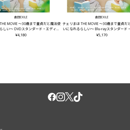
劇団EXILE
劇団EXILE
THE MOVIE ～30歳まで童貞だと魔法使
チェリまほ THE MOVIE ～30歳まで童貞
らしい～ DVDスタンダード・エディシ
いになれるらしい～ Blu-rayスタンダード
ョン
ション
¥4,180
¥5,170