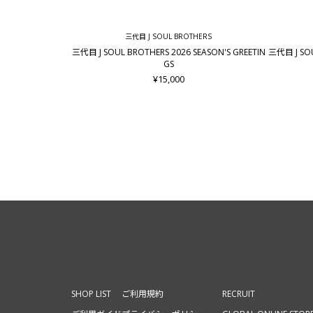
三代目 J SOUL BROTHERS
三代目 J SOUL BROTHERS 2026 SEASON'S GREETIN
三代目 J S
GS
¥15,000
SHOP LIST
ご利用規約
RECRUIT