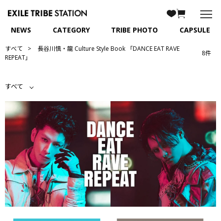
NEWS
CATEGORY
TRIBE PHOTO
CAPSULE
すべて
長谷川慎・龍 Culture Style Book 「DANCE EAT RAVE
8件
REPEAT」
すべて