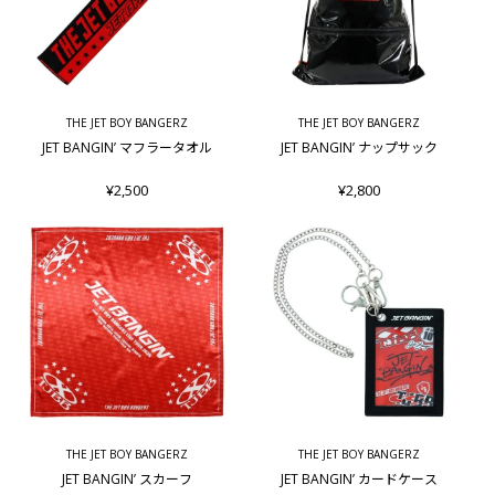
THE JET BOY BANGERZ
THE JET BOY BANGERZ
JET BANGIN’ マフラータオル
JET BANGIN’ ナップサック
¥2,500
¥2,800
THE JET BOY BANGERZ
THE JET BOY BANGERZ
JET BANGIN’ スカーフ
JET BANGIN’ カードケース