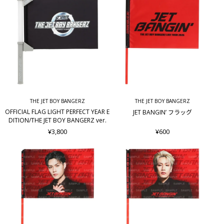
THE JET BOY BANGERZ
THE JET BOY BANGERZ
OFFICIAL FLAG LIGHT PERFECT YEAR E
JET BANGIN’ フラッグ
DITION/THE JET BOY BANGERZ ver.
¥3,800
¥600