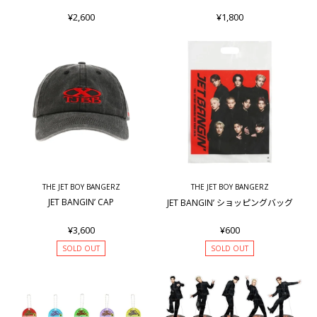
¥2,600
¥1,800
THE JET BOY BANGERZ
THE JET BOY BANGERZ
JET BANGIN’ CAP
JET BANGIN’ ショッピングバッグ
¥3,600
¥600
SOLD OUT
SOLD OUT