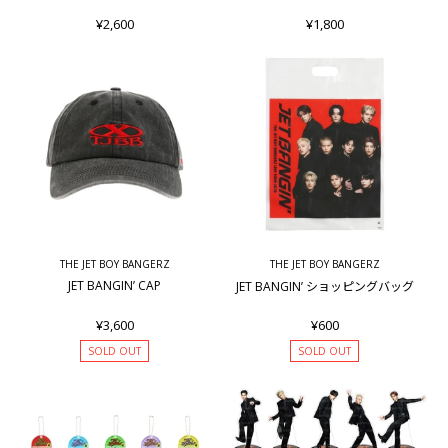
¥2,600
¥1,800
THE JET BOY BANGERZ
THE JET BOY BANGERZ
JET BANGIN’ CAP
JET BANGIN’ ショッピングバッグ
¥3,600
¥600
SOLD OUT
SOLD OUT