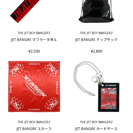
THE JET BOY BANGERZ
THE JET BOY BANGERZ
JET BANGIN’ マフラータオル
JET BANGIN’ ナップサック
¥2,500
¥2,800
THE JET BOY BANGERZ
THE JET BOY BANGERZ
JET BANGIN’ スカーフ
JET BANGIN’ カードケース