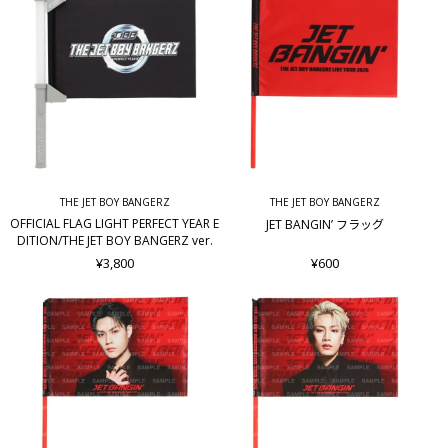
THE JET BOY BANGERZ
THE JET BOY BANGERZ
OFFICIAL FLAG LIGHT PERFECT YEAR E
JET BANGIN’ フラッグ
DITION/THE JET BOY BANGERZ ver.
¥3,800
¥600