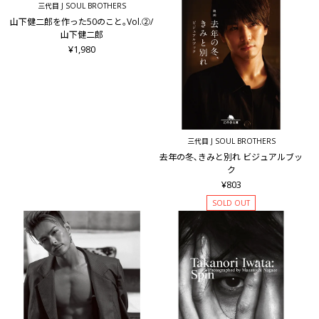
三代目 J SOUL BROTHERS
山下健二郎を作った50のこと｡Vol.②/
山下健二郎
¥1,980
三代目 J SOUL BROTHERS
去年の冬､きみと別れ ビジュアルブッ
ク
¥803
SOLD OUT