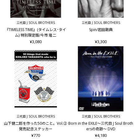
三代目 J SOUL BROTHERS
三代目 J SOUL BROTHERS
『TIMELESS TIME』(タイムレス･タイ
Spin/岩田剛典
ム) 特別限定版/今市 隆二
¥3,080
¥3,300
三代目 J SOUL BROTHERS
三代目 J SOUL BROTHERS
山下健二郎を作った50のこと。Vol.②
Born in the EXILE～三代目 J Soul Broth
発売記念ステッカー
ersの奇跡～ DVD
¥770
¥4,180