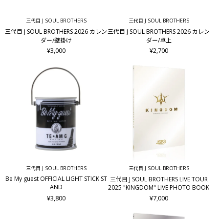
三代目 J SOUL BROTHERS
三代目 J SOUL BROTHERS
三代目 J SOUL BROTHERS 2026 カレン
三代目 J SOUL BROTHERS 2026 カレン
ダー/壁掛け
ダー/卓上
¥3,000
¥2,700
三代目 J SOUL BROTHERS
三代目 J SOUL BROTHERS
Be My guest OFFICIAL LIGHT STICK ST
三代目 J SOUL BROTHERS LIVE TOUR
AND
2025 "KINGDOM" LIVE PHOTO BOOK
¥3,800
¥7,000