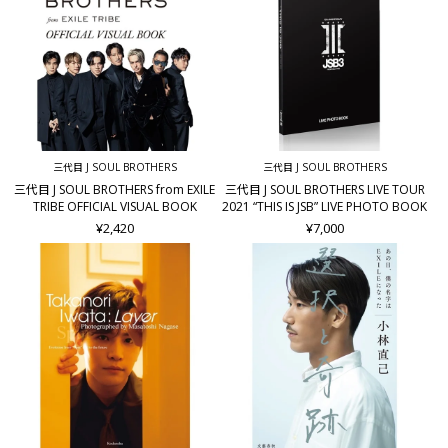
三代目 J SOUL BROTHERS
三代目 J SOUL BROTHERS
三代目 J SOUL BROTHERS from EXILE
三代目 J SOUL BROTHERS LIVE TOUR
TRIBE OFFICIAL VISUAL BOOK
2021 “THIS IS JSB” LIVE PHOTO BOOK
¥2,420
¥7,000