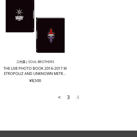
三代目 J SOUL BROTHERS
THE LIVE PHOTO BOOK 2016-2017 M
ETROPOLIZ AND UNKNOWN METRO
POLIZ
¥8,500
<
3
4