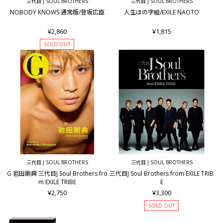
三代目 J SOUL BROTHERS
三代目 J SOUL BROTHERS
NOBODY KNOWS 通常版/登坂広臣
人生ほの字組/EXILE NAOTO
¥2,860
¥1,815
SOLD OUT
三代目 J SOUL BROTHERS
三代目 J SOUL BROTHERS
G 岩田剛典 三代目J Soul Brothers fro
三代目J Soul Brothers from EXILE TRIB
m EXILE TRIBE
E
¥2,750
¥3,300
SOLD OUT