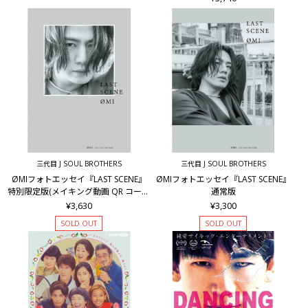
三代目 J SOUL BROTHERS
三代目 J SOUL BROTHERS
ØMIフォトエッセイ『LAST SCENE』
ØMIフォトエッセイ『LAST SCENE』
特別限定版(メイキング動画 QR コード
通常版
付)
¥3,630
¥3,300
SOLD OUT
SOLD OUT