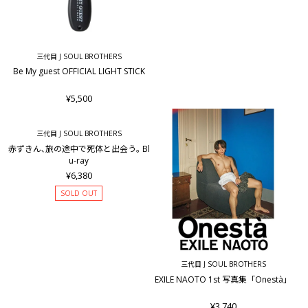
三代目 J SOUL BROTHERS
Be My guest OFFICIAL LIGHT STICK
¥5,500
三代目 J SOUL BROTHERS
赤ずきん､旅の途中で死体と出会う｡ Bl
u-ray
¥6,380
SOLD OUT
三代目 J SOUL BROTHERS
EXILE NAOTO 1st 写真集「Onestà」
¥3,740