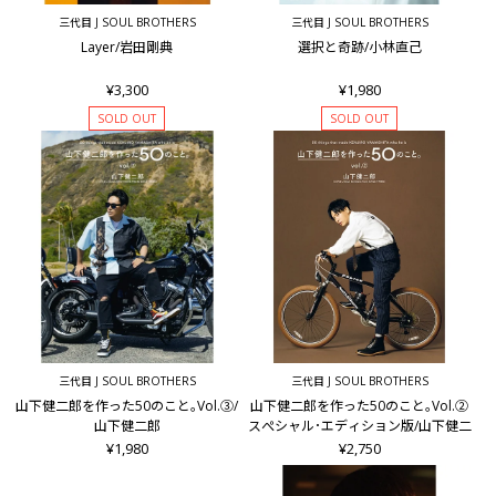
三代目 J SOUL BROTHERS
三代目 J SOUL BROTHERS
Layer/岩田剛典
選択と奇跡/小林直己
¥3,300
¥1,980
SOLD OUT
SOLD OUT
三代目 J SOUL BROTHERS
三代目 J SOUL BROTHERS
山下健二郎を作った50のこと｡Vol.③/
山下健二郎を作った50のこと｡Vol.②
山下健二郎
スぺシャル･エディション版/山下健二
¥1,980
¥2,750