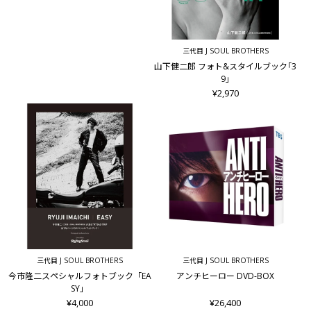
三代目 J SOUL BROTHERS
山下健二郎 フォト&スタイルブック｢3
9｣
¥2,970
三代目 J SOUL BROTHERS
三代目 J SOUL BROTHERS
今市隆二スペシャルフォトブック「EA
アンチヒーロー DVD-BOX
SY」
¥4,000
¥26,400