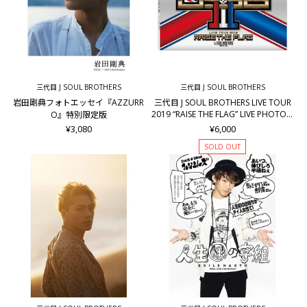
三代目 J SOUL BROTHERS
三代目 J SOUL BROTHERS
岩田剛典フォトエッセイ『AZZURR
三代目 J SOUL BROTHERS LIVE TOUR
2019 “RAISE THE FLAG” LIVE PHOTO B
O』特別限定版
OOK
¥3,080
¥6,000
SOLD OUT