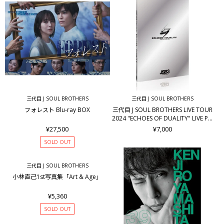
三代目 J SOUL BROTHERS
三代目 J SOUL BROTHERS
フォレスト Blu-ray BOX
三代目 J SOUL BROTHERS LIVE TOUR
2024 "ECHOES OF DUALITY" LIVE PH
OTO BOOK
¥27,500
¥7,000
SOLD OUT
三代目 J SOUL BROTHERS
小林直己1st写真集「Art & Age」
¥5,360
SOLD OUT