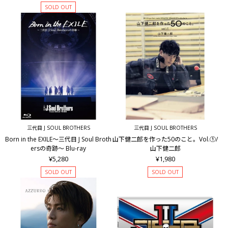
SOLD OUT
三代目 J SOUL BROTHERS
三代目 J SOUL BROTHERS
Born in the EXILE～三代目 J Soul Broth
山下健二郎を作った50のこと。Vol.①/
ersの奇跡～ Blu-ray
山下健二郎
¥5,280
¥1,980
SOLD OUT
SOLD OUT